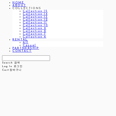
HOME
ABOUT
COLLECTIONS
Collection 15
Collection 14
Collection 13
Collection 12
Collection 11
Collection 10
Collection 9
Collection 8
Collection 7
Collection 6
RENTAL
All
Casual
PARTNERSHIP
CONTACT
Search
검색
Log In
로그인
Cart
장바구니