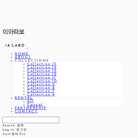
이아라보
HOME
ABOUT
COLLECTIONS
Collection 15
Collection 14
Collection 13
Collection 12
Collection 11
Collection 10
Collection 9
Collection 8
Collection 7
Collection 6
RENTAL
All
Casual
PARTNERSHIP
CONTACT
Search
검색
Log In
로그인
Cart
장바구니