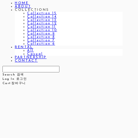
HOME
ABOUT
COLLECTIONS
Collection 15
Collection 14
Collection 13
Collection 12
Collection 11
Collection 10
Collection 9
Collection 8
Collection 7
Collection 6
RENTAL
All
Casual
PARTNERSHIP
CONTACT
Search
검색
Log In
로그인
Cart
장바구니