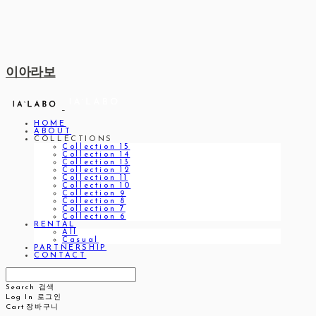
이아라보
HOME
ABOUT
COLLECTIONS
Collection 15
Collection 14
Collection 13
Collection 12
Collection 11
Collection 10
Collection 9
Collection 8
Collection 7
Collection 6
RENTAL
All
Casual
PARTNERSHIP
CONTACT
Search
검색
Log In
로그인
Cart
장바구니