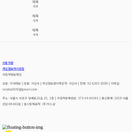
제목
가격
제목
가격
제목
가격
이용약관
개인정보처리방침
사업자정보확인
상호: 이아라보 | 대표: 이인서 | 개인정보관리책임자: 이인서 | 전화: 02-6203-2000 | 이메일:
ialabo1830@gmail.com
주소: 서울시 서초구 방배로25길 25, 2층 | 사업자등록번호:
375-54-00343
| 통신판매:
2019-서울
강남-00463호
| 호스팅제공자: (주)식스샵