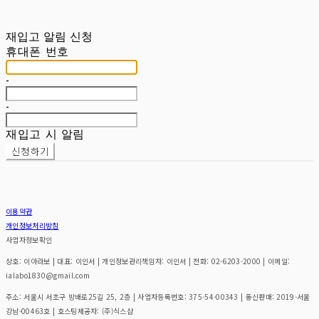
재입고 알림 신청
휴대폰 번호
-
-
재입고 시 알림
신청하기
이용약관
개인정보처리방침
사업자정보확인
상호: 이아라보 | 대표: 이인서 | 개인정보관리책임자: 이인서 | 전화: 02-6203-2000 | 이메일:
ialabo1830@gmail.com
주소: 서울시 서초구 방배로25길 25, 2층 | 사업자등록번호:
375-54-00343
| 통신판매:
2019-서울
강남-00463호
| 호스팅제공자: (주)식스샵