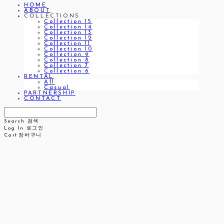
HOME
ABOUT
COLLECTIONS
Collection 15
Collection 14
Collection 13
Collection 12
Collection 11
Collection 10
Collection 9
Collection 8
Collection 7
Collection 6
RENTAL
All
Casual
PARTNERSHIP
CONTACT
Search
검색
Log In
로그인
Cart
장바구니