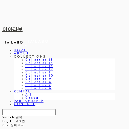
이아라보
HOME
ABOUT
COLLECTIONS
Collection 15
Collection 14
Collection 13
Collection 12
Collection 11
Collection 10
Collection 9
Collection 8
Collection 7
Collection 6
RENTAL
All
Casual
PARTNERSHIP
CONTACT
Search
검색
Log In
로그인
Cart
장바구니