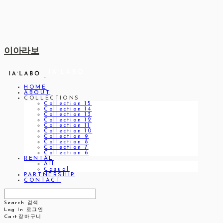
이아라보
HOME
ABOUT
COLLECTIONS
Collection 15
Collection 14
Collection 13
Collection 12
Collection 11
Collection 10
Collection 9
Collection 8
Collection 7
Collection 6
RENTAL
All
Casual
PARTNERSHIP
CONTACT
Search
검색
Log In
로그인
Cart
장바구니