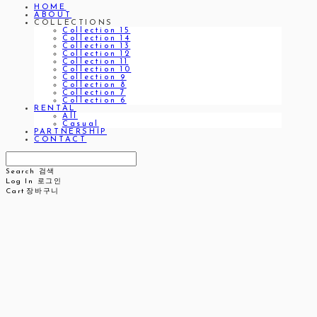
HOME
ABOUT
COLLECTIONS
Collection 15
Collection 14
Collection 13
Collection 12
Collection 11
Collection 10
Collection 9
Collection 8
Collection 7
Collection 6
RENTAL
All
Casual
PARTNERSHIP
CONTACT
Search
검색
Log In
로그인
Cart
장바구니