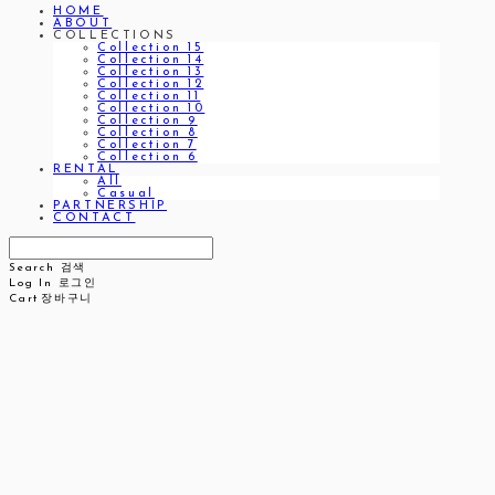
HOME
ABOUT
COLLECTIONS
Collection 15
Collection 14
Collection 13
Collection 12
Collection 11
Collection 10
Collection 9
Collection 8
Collection 7
Collection 6
RENTAL
All
Casual
PARTNERSHIP
CONTACT
Search
검색
Log In
로그인
Cart
장바구니