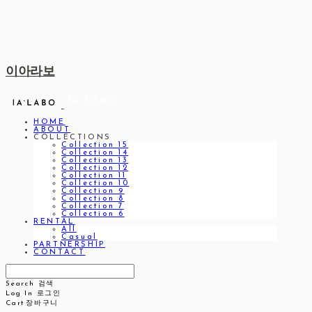
이아라보
HOME
ABOUT
COLLECTIONS
Collection 15
Collection 14
Collection 13
Collection 12
Collection 11
Collection 10
Collection 9
Collection 8
Collection 7
Collection 6
RENTAL
All
Casual
PARTNERSHIP
CONTACT
Search
검색
Log In
로그인
Cart
장바구니