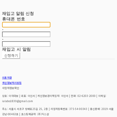
재입고 알림 신청
휴대폰 번호
-
-
재입고 시 알림
신청하기
이용약관
개인정보처리방침
사업자정보확인
상호: 이아라보 | 대표: 이인서 | 개인정보관리책임자: 이인서 | 전화: 02-6203-2000 | 이메일:
ialabo1830@gmail.com
주소: 서울시 서초구 방배로25길 25, 2층 | 사업자등록번호:
375-54-00343
| 통신판매:
2019-서울
강남-00463호
| 호스팅제공자: (주)식스샵