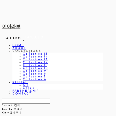
이아라보
HOME
ABOUT
COLLECTIONS
Collection 15
Collection 14
Collection 13
Collection 12
Collection 11
Collection 10
Collection 9
Collection 8
Collection 7
Collection 6
RENTAL
All
Casual
PARTNERSHIP
CONTACT
Search
검색
Log In
로그인
Cart
장바구니