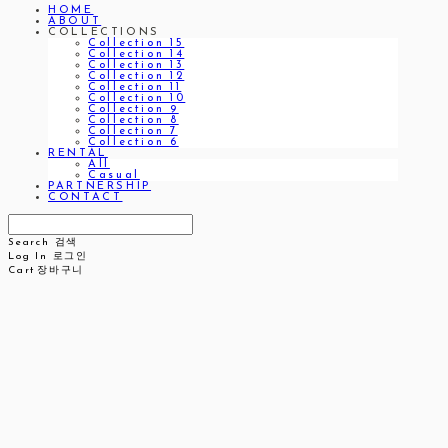
HOME
ABOUT
COLLECTIONS
Collection 15
Collection 14
Collection 13
Collection 12
Collection 11
Collection 10
Collection 9
Collection 8
Collection 7
Collection 6
RENTAL
All
Casual
PARTNERSHIP
CONTACT
Search
검색
Log In
로그인
Cart
장바구니